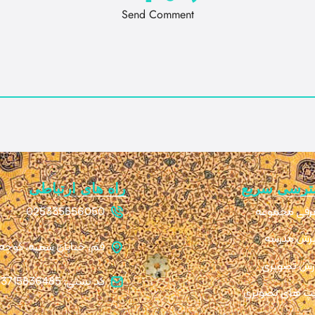
Send Comment
ترسی سریع
راه های ارتباطی
رفی مجموعه
025335556050
رش مدرسه
قم، خیابان سمیه، کوچه ۱۱، پلاک 
رش تصویری
کد پستی: 3715836485
پ های تصویری