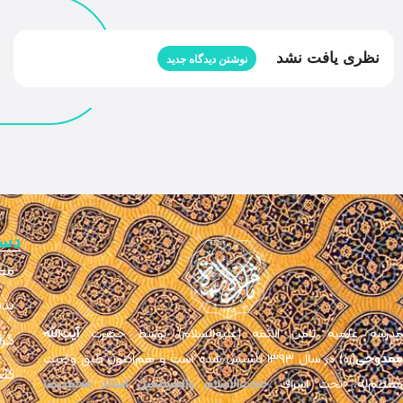
نظری یافت نشد
نوشتن دیدگاه جدید
دس
مع
پذی
مدرسه علمیه ثامن الائمه (علیه‌السلام) توسط حضرت
آیت‌الله
گزا
مدوحی
(ره) در سال ۱۳۹۳ تأسیس شده است و هم‌اکنون طبق وصیت
کلی
عظم‌له، تحت اشراف
حجت‌الاسلام والمسلمین استاد محمدرضا