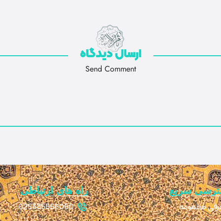
ارسال دیدگاه
Send Comment
ترسی سریع
راه های ارتباطی
رفی مجموعه
025335556050