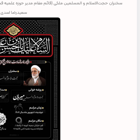
سخنران حجت‌الاسلام و المسلمین ملکی (قائم مقام مدیر حوزه علمیه قم) 
سعیدرضا اسدی