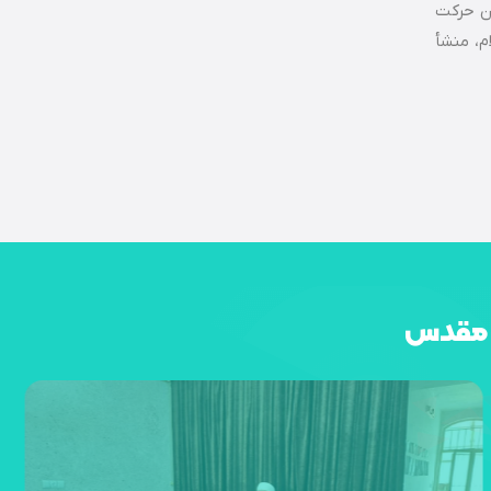
ین حرکت
م، منشأ
د مقدس