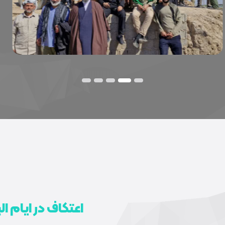
5
4
3
2
1
اعتکاف در ایام ا