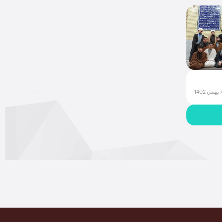
همن 1402