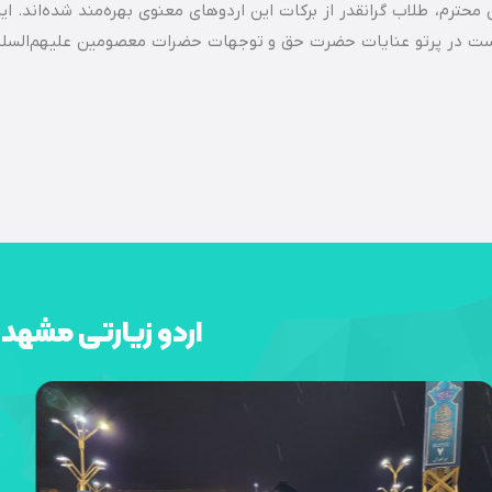
محترم، طلاب گرانقدر از برکات این اردوهای معنوی بهره‌مند شده‌اند. ا
 است در پرتو عنایات حضرت حق و توجهات حضرات معصومین علیهم‌السلا
اردو زیارتی مشه