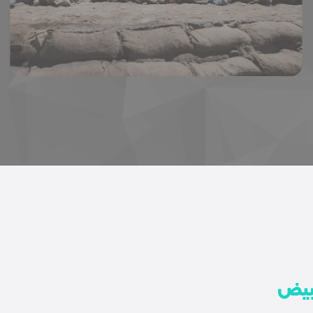
سیکل
لبیض