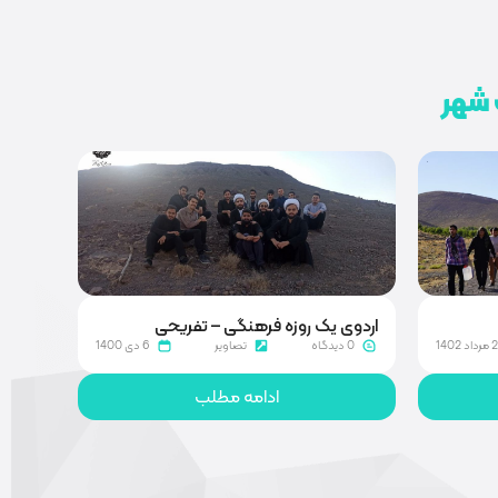
 شهر
اردوی یک روزه فرهنگی – تفریحی
د 1402
0 دیدگاه
تصاویر
6 دی 1400
ادامه مطلب