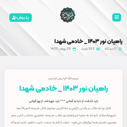
پذیرش
29 بهمن 1403
 الله الرحمن الرحیم
 آسانی *** باید مهیا شد، از بهر قربانی
می و مخاطبین محترم کانال مدرسه ثامن‌الائمه
 راهیان‌نور طلاب مدرسه، تصاویری منتخب از این سفر
ود. حرکت از قم به سمت جنوب کشور، بازدید اردوگاه