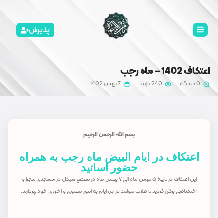
پذیرش
7 بهمن 1402
 الله الرحمن الرحیم
البیض ماه رجب به همراه
ور اساتید
این اعتکاف در تاریخ ۵ بهمن ماه الی ۷ بهمن ماه در مقطع سیکل در مسجدی مجزا و
نند در این ایام به امور معنوی و اخروی خود بپردازند.