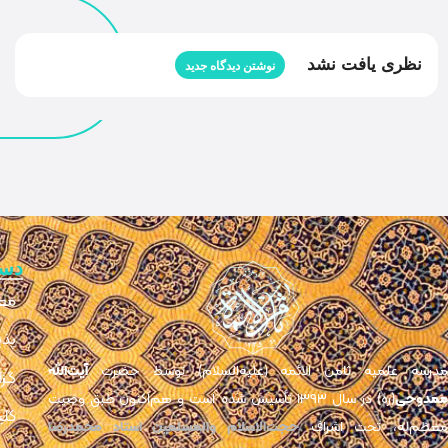
نظری یافت نشد
نوشتن دیدگاه جدید
دس
مع
پذی
مدرسه علمیه ثامن الائمه (علیه‌السلام) توسط حضرت
آیت‌الله
گزا
مدوحی
(ره) در سال ۱۳۹۳ تأسیس شده است و هم‌اکنون طبق وصیت
کلی
عظم‌له، تحت اشراف
حجت‌الاسلام والمسلمین استاد محمدرضا