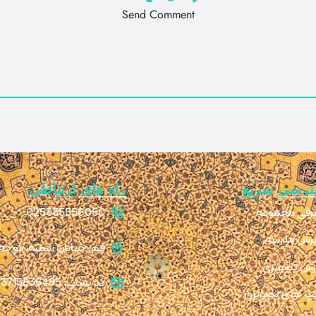
Send Comment
ترسی سریع
راه های ارتباطی
رفی مجموعه
025335556050
رش مدرسه
قم، خیابان سمیه، کوچه ۱۱، پلاک 
رش تصویری
کد پستی: 3715836485
پ های تصویری